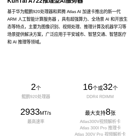
KunTai A722推理型AI服务器
基于华为鲲鹏920处理器和昇腾 Atlas AI 加速卡推出的新一代
ARM 人工智能计算服务器 ，具有超强算力、全场景 AI 和开放生
态等特点，主要为图像识别、视频处理、推理计算及机器学习等
场景提供解决方案，广泛应用于平安城市、智慧交通、智慧医疗
和 AI 推理等领域。
了解更多AI算力服务器
2
16
32
个
个或
个
鲲鹏920处理器
DDR4 RDIMM
2933
8
MT/s
最大支持
张
最高速率
Atlas300V视频解析卡
Atlas 300I Pro 推理卡
Atlas 300V Pro 视频解析卡