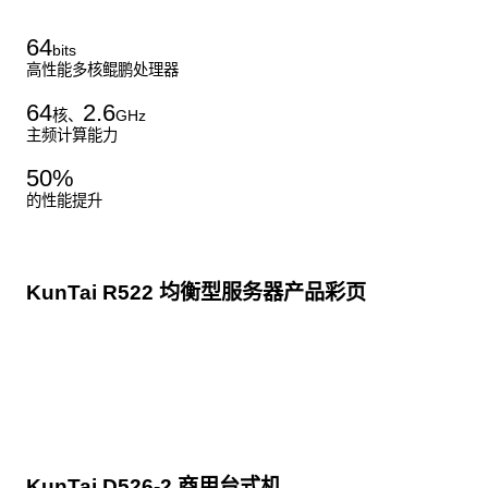
64
bits
高性能多核鲲鹏处理器
64
2.6
核、
GHz
主频计算能力
50
%
的性能提升
KunTai R522 均衡型服务器产品彩页
点击下载
KunTai D526-2 商用台式机