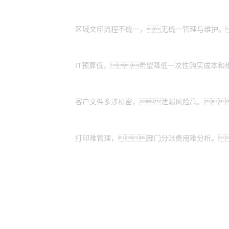
全国有分支机构的大型企业：
区域文印流程不统一，无统一管理与维护。
有轻资产运营需求的中小企业：
IT预算低，希望降低一次性购买成本和
特殊涉密行业：
客户文件多涉机密，泄漏风险高。
业务扩展期的企业：
打印难管理，部门分账费用难分析。