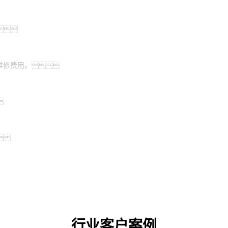

维修费用。


行业客户案例