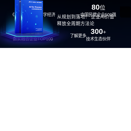
29
80
位
位
《福布斯》中国数字经济
中国民营企业500强
从规划到落地！ 企业AI价值
100强
释放全周期方法论
26
300
位
+
了解更多
数实融合企业TOP100
技术生态伙伴