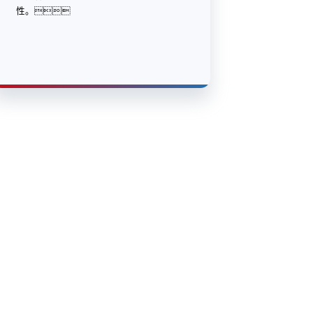
性。