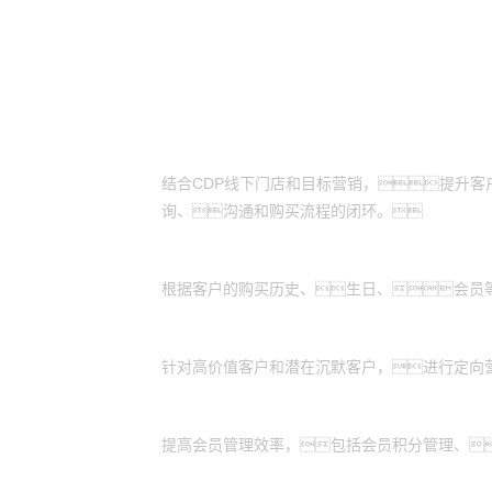
适用场景
线上线下营销互补：
结合CDP线下门店和目标营销，提升
询、沟通和购买流程的闭环。
定向营销：
根据客户的购买历史、生日、会员
客户忠诚度维护：
针对高价值客户和潜在沉默客户，进行定向
会员管理：
提高会员管理效率，包括会员积分管理、