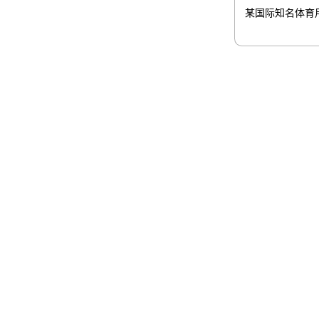
某国际知名体育
伟易博控
伟易博商
股票代码：000034.SZ
联系我们
隐私政策
法律声明
网