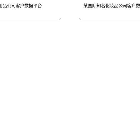
某国际知名化妆品公司客户
用品公司客户数据平台
股
伟易博信息
伟易博问学
伟易博鲲泰
伟易博云科
桥
山石网科
高科数聚
GoPomelo
络安全与隐私保护