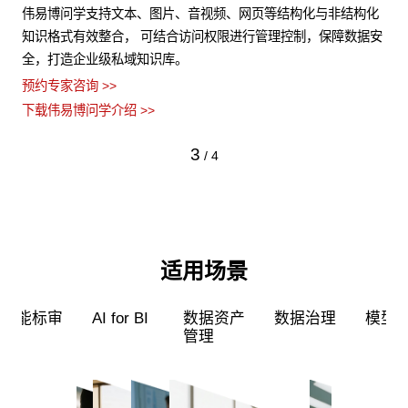
构化
支持无代码、低代码、全代码三种配置方式，5种应用开发模式，
伟
据安
无缝融合企业业务系统。伟易博问学预置了多种企业级应用场景
统
模板，高效解决企业开发使用应用的各种难题。
弹
预约专家咨询 >>
预约
下载伟易博问学介绍 >>
下
4
/
4
适用场景
超级员工
智能标审
AI for BI
数据资产
管理