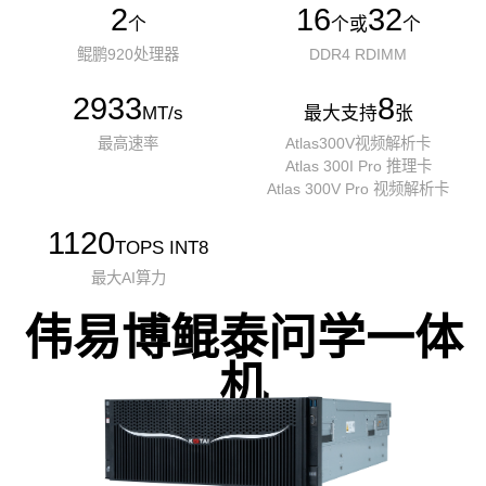
2
16
32
个
个或
个
鲲鹏920处理器
DDR4 RDIMM
2933
8
MT/s
最大支持
张
最高速率
Atlas300V视频解析卡
Atlas 300I Pro 推理卡
Atlas 300V Pro 视频解析卡
1120
TOPS INT8
最大AI算力
伟易博鲲泰问学一体
机