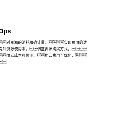
Ops
对资源的消耗精确计量，实现费用的透
提升资源使用率，调整资源购买方式，
用云成本可预测、用云费用可优化，
