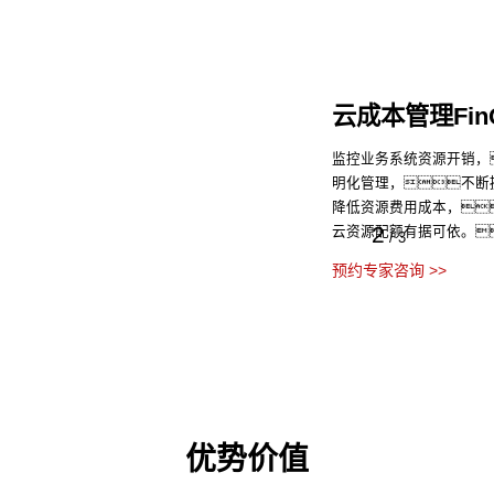
云成本管理Fin
监控业务系统资源开销，
明化管理，不断
降低资源费用成本，
2
云资源配额有据可依。
/
3
预约专家咨询 >>
优势价值