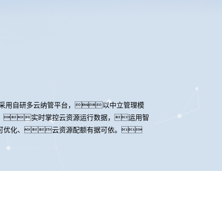
采用自研多云纳管平台，以中立管理模
，实时掌控云资源运行数据，运用智
可优化、云资源配额有据可依。