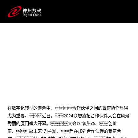
2024 / 09 / 02
伟易博数码荣获联想凌拓FY23最佳贡
献奖，共筑生态价值链
在数字化转型的浪潮中，合作伙伴之间的紧密协作显得
尤为重要。近日，2024联想凌拓合作伙伴大会在风景
秀丽的厦门盛大开幕。大会以“筑生态、创价
值、赢未来”为主题，旨在加强合作伙伴的紧密合