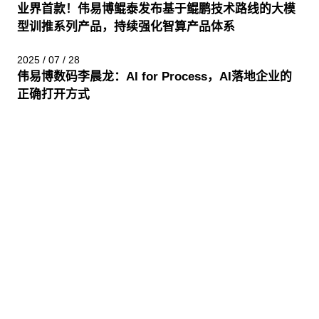
业界首款！伟易博鲲泰发布基于鲲鹏技术路线的大模
型训推系列产品，持续强化智算产品体系
2025 / 07 / 28
伟易博数码李晨龙：AI for Process，AI落地企业的
正确打开方式
股票代码：000034.SZ
伟易博控股
伟易博信息
伟易博问学
伟易博鲲泰
伟易博云科
伟易博商桥
山石网科
高科数聚
GoPomelo