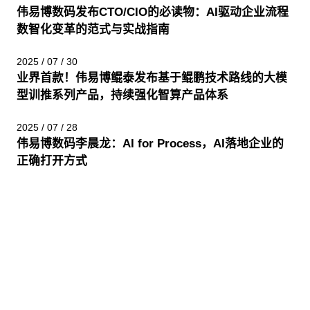
伟易博数码发布CTO/CIO的必读物：AI驱动企业流程
数智化变革的范式与实战指南
2025 / 07 / 30
业界首款！伟易博鲲泰发布基于鲲鹏技术路线的大模
型训推系列产品，持续强化智算产品体系
2025 / 07 / 28
伟易博数码李晨龙：AI for Process，AI落地企业的
正确打开方式
股票代码：000034.SZ