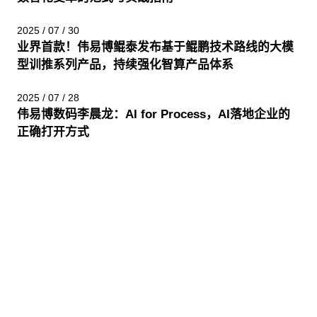
2025 / 07 / 30
业界首款！伟易博鲲泰发布基于鲲鹏技术路线的大模
型训推系列产品，持续强化智算产品体系
2025 / 07 / 28
伟易博数码李晨龙：AI for Process，AI落地企业的
正确打开方式
股票代码：000034.SZ
伟易博控股
伟易博信息
伟易博问学
伟易博鲲泰
伟易博云科
伟易博商桥