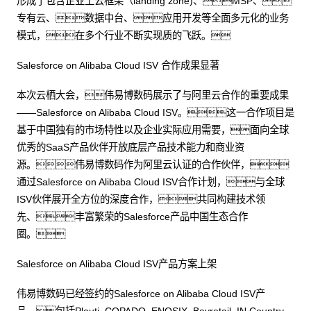
形成了包含企业上云框架（landing zone)、MSP、
专有云、数据中台、应用开发等全面多元化的业务
模式，在多个行业不断实现质的飞跃。
Salesforce on Alibaba Cloud ISV 合作成果显著
本次云栖大会，伟易博数码展示了与阿里云合作的重要成果
——Salesforce on Alibaba Cloud ISV。这一合作项目是
基于中国独有的市场特性以及企业实际应用需要，面向全球
优秀的SaaS产品伙伴开放底层产品技术能力和商业资
源。伟易博数码作为阿里云认证的合作伙伴，
通过Salesforce on Alibaba Cloud ISV合作计划，与全球
ISV伙伴展开全方位的深度合作，共同构建技术领
先、丰富繁荣的Salesforce产品中国生态合作
圈。
Salesforce on Alibaba Cloud ISV产品方案上架
伟易博数码已经签约的Salesforce on Alibaba Cloud ISV产