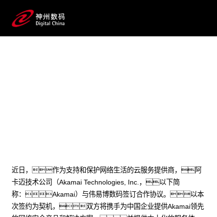
2024 / 06 / 11
伟易博数码与Akamai携手共拓企业安
全市场，共建安全生态系统
近日，作为支持和保护网络生活的云服务提供商，阿
卡迈技术公司（Akamai Technologies, Inc.，以下简
称：Akamai）与伟易博数码签订合作协议。以本
次签约为契机，双方将携手为中国企业提供Akamai领先