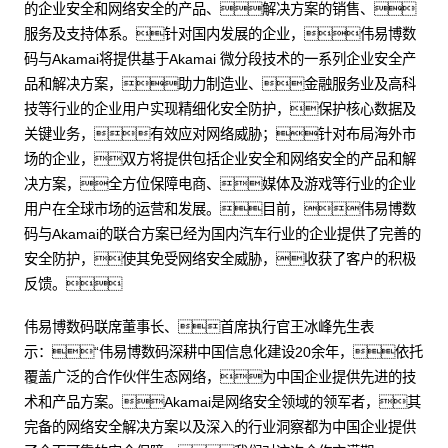
的企业安全和网络安全的产品、解决方案的销售、
服务及支持体系。针对国内发展的企业，伟易博数
码与Akamai将提供基于Akamai 微分段技术的一系列企业安全产
品和解决方案，助力制造业、金融服务业及高科
技等行业的企业用户实现精细化安全防护，保护核心数据及
关键业务，有效应对网络威胁；针对布局海外市
场的企业，双方将提供包括企业安全和网络安全的产品和解
决方案，全方位保障电商、媒体及游戏等行业的企业
用户在全球市场的运营和发展。目前，伟易博数
码与Akamai的联合方案已经为国内汽车行业的企业提供了完善的
安全防护，使其免受网络安全威胁，收获了客户的积极
反馈。
伟易博数码联席董事长、首席执行官王冰峰先生表
示：“伟易博数码深耕中国信息化建设20余年，依托
覆盖广泛的合作伙伴生态网络，为中国企业提供先进的技
术和产品方案。Akamai是网络安全领域的领军者，其
完备的网络安全解决方案以及深入的行业洞察都为中国企业提供