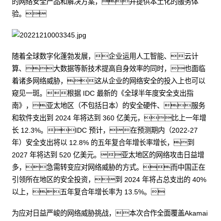
的网络安全产品和解决方案，并提供本土化的服务体
验。
随着全球数字化蓬勃发展，企业运用人工智能、云计
算、大数据等新技术提高自身效率的同时，也面临
着诸多网络威胁，这从企业的网络安全的投入上也可以
窥见一斑。根据 IDC 最新的《全球半年度安全支出指
南》，亚太地区（不包括日本）的安全硬件、服务
和软件支出到 2024 年将达到 360 亿美元，比上一年增
长 12.3%。IDC 预计，在预测期内（2022-27
年）安全支出将以 12.8% 的五年复合年增长率增长，到
2027 年将达到 520 亿美元。亚太地区的网络攻击日益增
多，急需转变应对网络威胁的方式。而中国正在
引领所在地区的安全投资，到 2024 年将占总支出的 40%
以上，五年复合年增长率为 13.5%。
为应对日益严峻的网络威胁挑战，本次合作全面覆盖Akamai